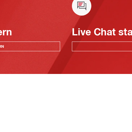
ern
Live Chat st
RN