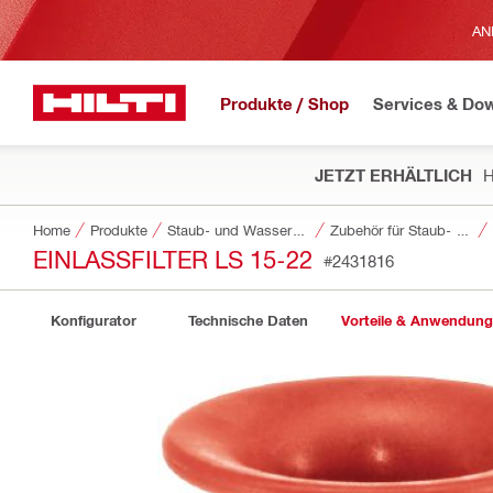
AN
Produkte / Shop
Services & Do
JETZT ERHÄLTLICH
H
Home
Produkte
Staub- und Wassermanagement
Zubehör für Staub- und Wassermanagement
EINLASSFILTER LS 15-22
#2431816
Konfigurator
Technische Daten
Vorteile & Anwendun