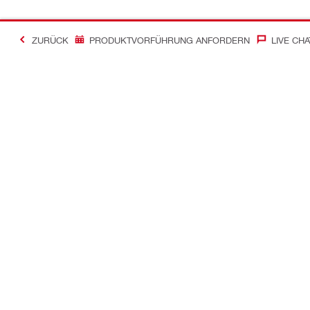
ZURÜCK
PRODUKTVORFÜHRUNG ANFORDERN
LIVE CHA
Kontakt
News
Kontakt
Zum Hilti Ne
Hilti Store finden
Pressemittei
E-Mail senden
Die Hilti Gro