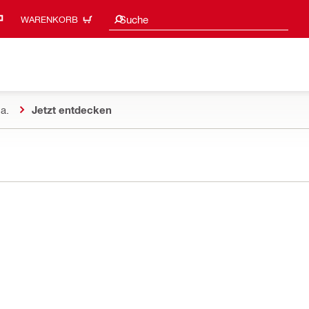
Suchvorschläge
Suche
WARENKORB
a.
Jetzt entdecken