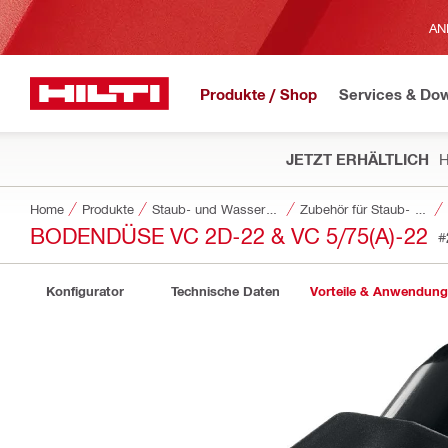
AN
Produkte / Shop
Services & Do
JETZT ERHÄLTLICH
H
Home
Produkte
Staub- und Wassermanagement
Zubehör für Staub- und Wassermanagement
BODENDÜSE VC 2D-22 & VC 5/75(A)-22
#
Konfigurator
Technische Daten
Vorteile & Anwendun