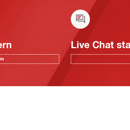
ern
Live Chat st
RN