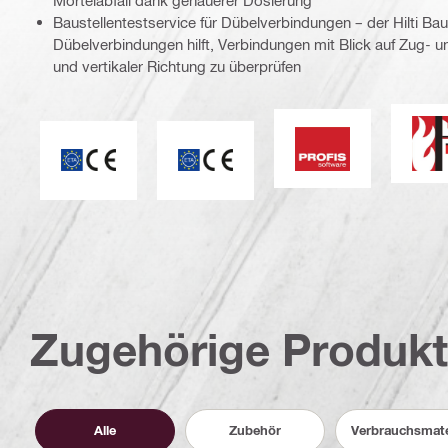
Mörtelabfall dank genauerer Dosierung
Baustellentestservice für Dübelverbindungen – der Hilti Baus
Dübelverbindungen hilft, Verbindungen mit Blick auf Zug- un
und vertikaler Richtung zu überprüfen
F
PROFIS Software
ETA_CE_Logo_2to1 (3608215)
CE-Kennzeichnung
Zugehörige Produk
Alle
Zubehör
Verbrauchsmate