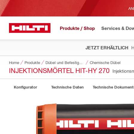
AN
Produkte / Shop
Services & Do
JETZT ERHÄLTLICH
H
Home
Produkte
Dübel und Befestigungstechnik
Chemische Dübel
INJEKTIONSMÖRTEL HIT-HY 270
Injektions
Konfigurator
Technische Daten
Technische Dokument