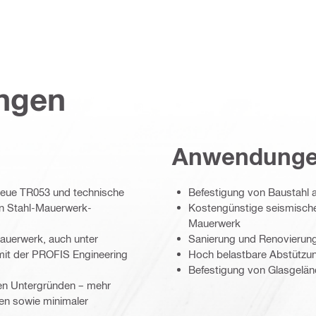
ungen
Anwendung
neue TR053 und technische
Befestigung von Baustahl 
von Stahl-Mauerwerk-
Kostengünstige seismische
Mauerwerk
auerwerk, auch unter
Sanierung und Renovierun
mit der PROFIS Engineering
Hoch belastbare Abstützu
Befestigung von Glasgelän
en Untergründen – mehr
en sowie minimaler