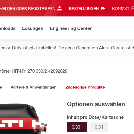
MELDEN ODER REGISTRIEREN
BESTELLUNGEN
KONTAKT‎
wnloads
Lösungen
Engineering Center
eavy-Duty ist jetzt kabellos! Die neue Generation Akku-Geräte ist d
mörtel HIT-HY 270 330/2
#2092828
e
Vorteile & Anwendungen
Zugehörige Produkte
Optionen auswählen
Inhalt pro Dose/Kartusche
0.33 l
0.5 l