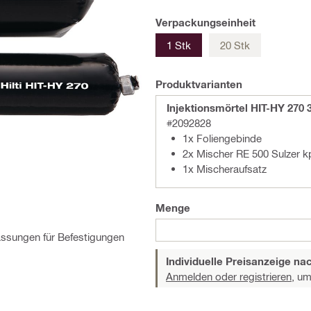
Verpackungseinheit
1 Stk
20 Stk
Produktvarianten
Injektionsmörtel HIT-HY 270 
#2092828
1x Foliengebinde
2x Mischer RE 500 Sulzer k
1x Mischeraufsatz
Menge
lassungen für Befestigungen
Individuelle Preisanzeige n
Anmelden oder registrieren,
um 