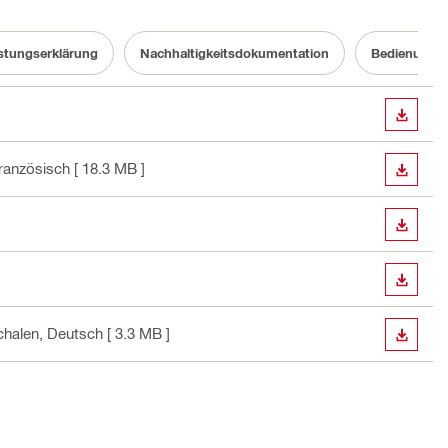
stungserklärung
Nachhaltigkeitsdokumentation
Bedienungsa
ANZEI
Französisch
[ 18.3 MB ]
ANZEI
ANZEI
ANZEI
chalen
, Deutsch
[ 3.3 MB ]
ANZEI