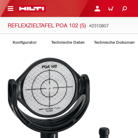
AUPTINHALT
ANMELDEN ODER REGIS
WARENKORB
REFLEXZIELTAFEL POA 102 (5)
#2310807
Konfigurator
Technische Daten
Technische Dokument