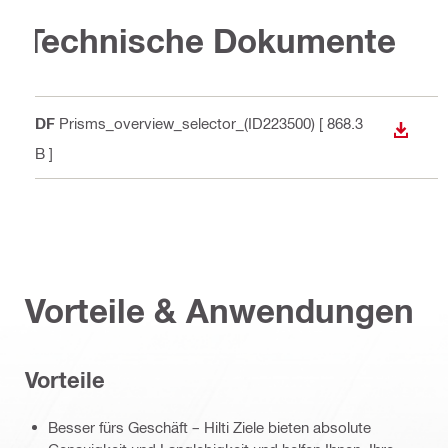
Technische Dokumente
PDF
Prisms_overview_selector_(ID223500)
[ 868.3
ANZEI
KB ]
Vorteile & Anwendungen
Vorteile
Besser fürs Geschäft – Hilti Ziele bieten absolute