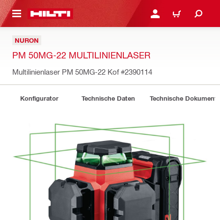
AUPTINHALT
ANMELDEN ODER REGIS
WARENKORB
NURON
PM 50MG-22 MULTILINIENLASER
Multilinienlaser PM 50MG-22 Kof
#2390114
Konfigurator
Technische Daten
Technische Dokument