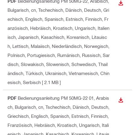
PDF
Bedienungsanleitung PM 50MG-22
, Arabisch,
ANZEI
Bulgarisch, cn, Tschechisch, Dänisch, Deutsch, Gri
echisch, Englisch, Spanisch, Estnisch, Finnisch, Fr
anzösisch, Hebräisch, Kroatisch, Ungarisch, Italien
isch, Japanisch, Kasachisch, Koreanisch, Litauisc
h, Lettisch, Malaiisch, Niederländisch, Norwegisch,
Polnisch, Portugiesisch, Rumänisch, Russisch, Sar
disch, Slowakisch, Slowenisch, Schwedisch, Thail
ändisch, Türkisch, Ukrainisch, Vietnamesisch, Chin
esisch, Serbisch
[ 2.1 MB ]
PDF
Bedienungsanleitung PM 50MG-22 01
, Arabis
ANZEI
ch, Bulgarisch, cn, Tschechisch, Dänisch, Deutsch,
Griechisch, Englisch, Spanisch, Estnisch, Finnisch,
Französisch, Hebräisch, Kroatisch, Ungarisch, Itali
enisch, Japanisch, Kasachisch, Koreanisch, Litauis