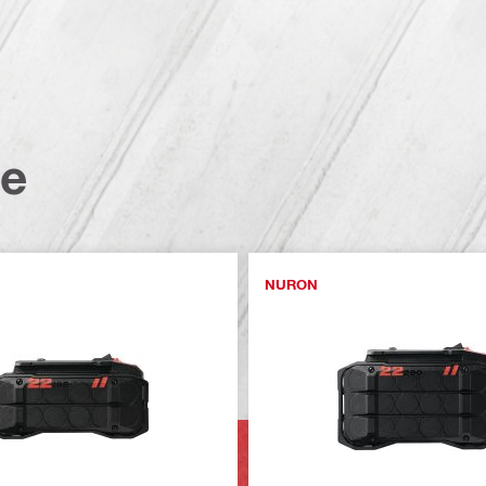
te
NURON