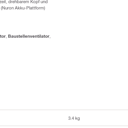
fzeit, drehbarem Kopf und
 (Nuron Akku-Plattform)
tor
,
Baustellenventilator
,
3.4 kg