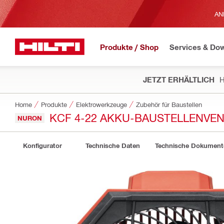
AN
Produkte / Shop
Services & Do
JETZT ERHÄLTLICH
H
Home
Produkte
Elektrowerkzeuge
Zubehör für Baustellen
KCF 4-22 AKKU-BAUSTELLENVEN
NURON
Konfigurator
Technische Daten
Technische Dokument