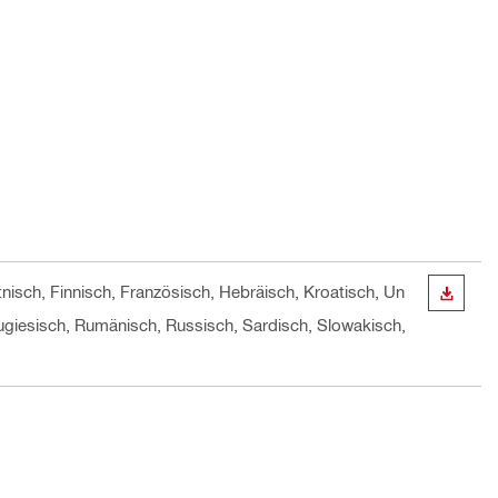
tnisch, Finnisch, Französisch, Hebräisch, Kroatisch, Un
ANZEI
rtugiesisch, Rumänisch, Russisch, Sardisch, Slowakisch,