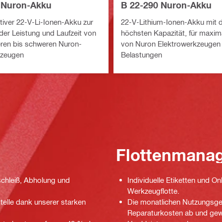
 Nuron-Akku
B 22-290 Nuron-Akku
iver 22-V-Li-Ionen-Akku zur
22-V-Lithium-Ionen-Akku mit 
der Leistung und Laufzeit von
höchsten Kapazität, für maxima
ren bis schweren Nuron-
von Nuron Elektrowerkzeugen 
kzeugen
Belastungen
Flottenmana
schleiß, Abholung und
Individuelle Etiketten und On
Werkzeugflotte.
telle dank unserer starken
Die monatlichen Nutzungsge
Reparaturkosten ab und gewä