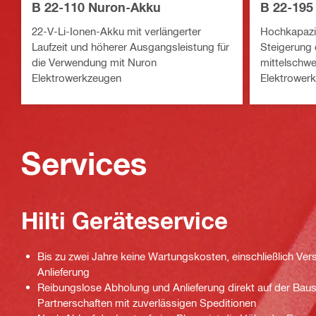
B 22-110 Nuron-Akku
B 22-195
22-V-Li-Ionen-Akku mit verlängerter
Hochkapazit
Laufzeit und höherer Ausgangsleistung für
Steigerung 
die Verwendung mit Nuron
mittelschwe
Elektrowerkzeugen
Elektrower
Services
Hilti Geräteservice
Bis zu zwei Jahre keine Wartungskosten, einschließlich Ver
Anlieferung
Reibungslose Abholung und Anlieferung direkt auf der Baus
Partnerschaften mit zuverlässigen Speditionen