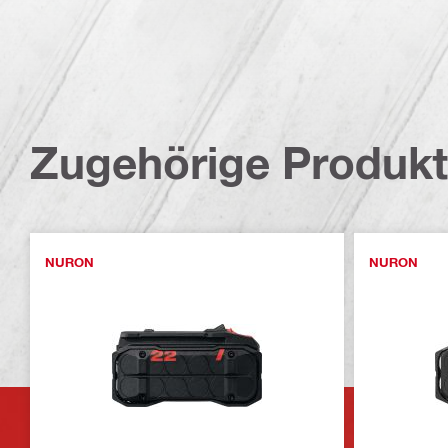
Zugehörige Produk
NURON
NURON