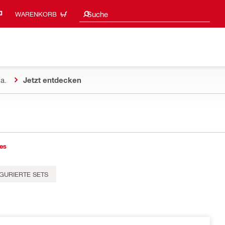
Suchvorschläge
Suche
WARENKORB
a.
Jetzt entdecken
es
GURIERTE SETS