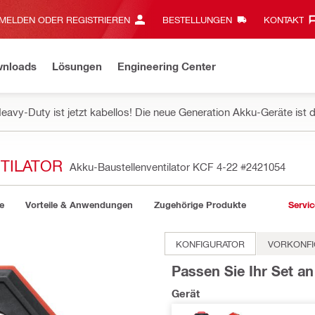
MELDEN ODER REGISTRIEREN
BESTELLUNGEN
KONTAKT‎
wnloads
Lösungen
Engineering Center
eavy-Duty ist jetzt kabellos! Die neue Generation Akku-Geräte ist d
TILATOR
Akku-Baustellenventilator KCF 4-22
#2421054
e
Vorteile & Anwendungen
Zugehörige Produkte
Servic
KONFIGURATOR
VORKONFI
Passen Sie Ihr Set an
Gerät