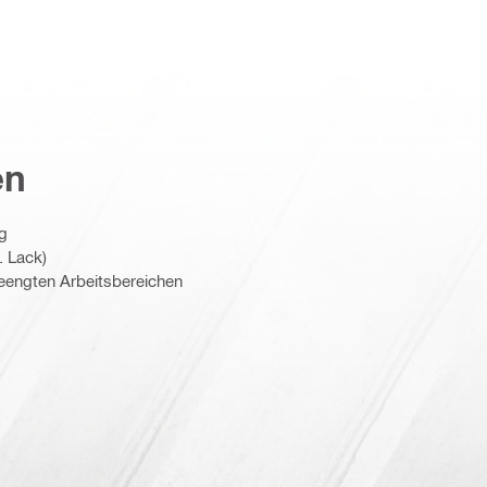
en
ng
. Lack)
eengten Arbeitsbereichen