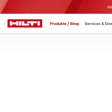
AN
Produkte / Shop
Services & Do
JETZT ERHÄLTLICH
H
Home
Produkte
Elektrowerkzeuge
SÄGEN
Entdecken Sie unsere Handkreissägen, Säbelsägen, Stichsägen
Trockenbauwänden.
Filter
Akku-Han
FILTER ZURÜCKSETZEN
Handkreissägen
Kunststoff