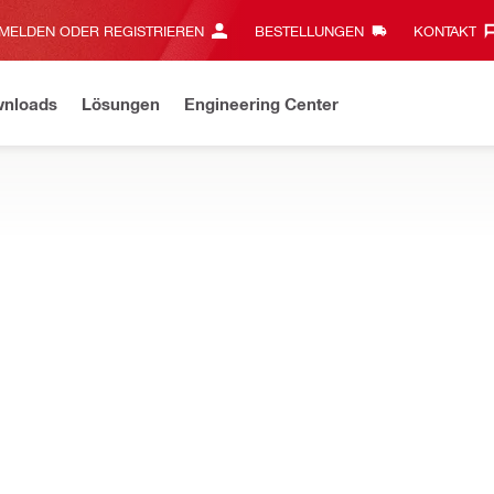
MELDEN ODER REGISTRIEREN
BESTELLUNGEN
KONTAKT‎
wnloads
Lösungen
Engineering Center
eavy-Duty ist jetzt kabellos! Die neue Generation Akku-Geräte ist d
, Kapp-Gehrungssägen uvm. - entwickelt für präzises Schneiden in 
NURON
dkreissäge SC 6WL-22
NURON