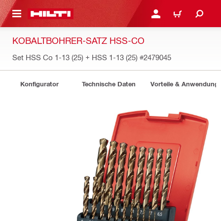
AUPTINHALT
ANMELDEN ODER REGIS
WARENKORB
KOBALTBOHRER-SATZ HSS-CO
Set HSS Co 1-13 (25) + HSS 1-13 (25)
#2479045
Konfigurator
Technische Daten
Vorteile & Anwendung