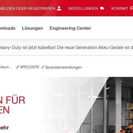
MELDEN ODER REGISTRIEREN
BESTELLUNGEN
KONTAKT‎
wnloads
Lösungen
Engineering Center
eavy-Duty ist jetzt kabellos! Die neue Generation Akku-Geräte ist d
Produktivitätslösungen
SPEC2SITE
Spezialanwendungen
 FÜR 
EN
mehr