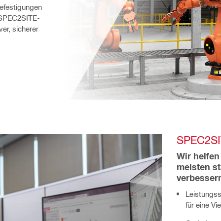
Befestigungen 
e SPEC2SITE-
r, sicherer 
SPEC2SI
Wir helfen 
meisten st
verbesser
Leistungss
für eine V