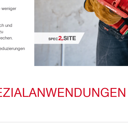
e weniger
sch und
zu
rechen.
Reduzierungen
EZIALANWENDUNGEN