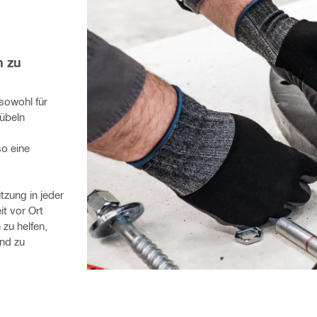
 zu 
sowohl für 
übeln 
o eine 
zung in jeder 
t vor Ort 
u helfen, 
nd zu 