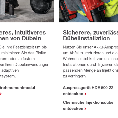
res, intuitiveres
Sicherere, zuverläs
hen von Dübeln
Dübelinstallation
ie Ihre Festziehzeit um bis
Nutzen Sie unser Akku-Auspre
 minimieren Sie das Risiko
um Abfall zu reduzieren und die
erem oder zu festem
Wahrscheinlichkeit von unsiche
bei Ihren Dübelanwendungen
Installationen durch Injizieren d
 adaptiven
passenden Menge an Injektions
tsystem.
zu verringern.
 Drehmomentmodul
Auspressgerät HDE 500-22
entdecken
Chemische Injektionsdübel
entdecken