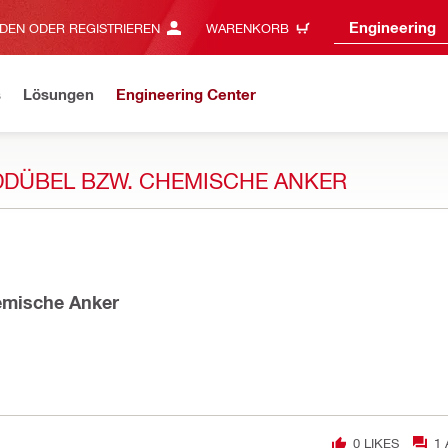
Engineering
DEN ODER REGISTRIEREN
WARENKORB
s
Lösungen
Engineering Center
DDÜBEL BZW. CHEMISCHE ANKER
hemische Anker
0
LIKES
1