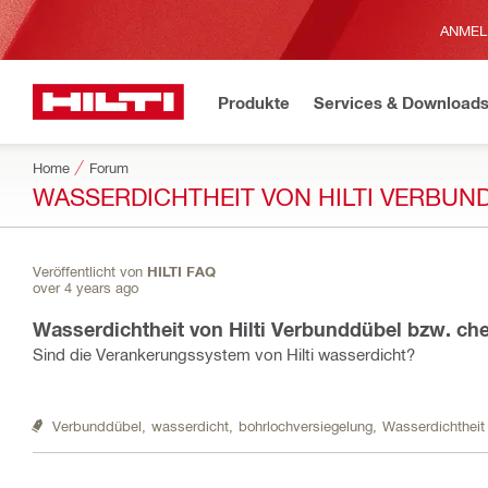
ANMEL
Produkte
Services & Download
Home
Forum
WASSERDICHTHEIT VON HILTI VERBUN
Veröffentlicht von
HILTI FAQ
over 4 years ago
Wasserdichtheit von Hilti Verbunddübel bzw. c
Sind die Verankerungssystem von Hilti wasserdicht?
Verbunddübel,
wasserdicht,
bohrlochversiegelung,
Wasserdichtheit