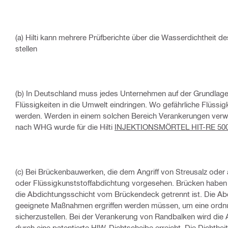
(a) Hilti kann mehrere Prüfberichte über die Wasserdichtheit d
stellen
(b) In Deutschland muss jedes Unternehmen auf der Grundlage 
Flüssigkeiten in die Umwelt eindringen. Wo gefährliche Flüs
werden. Werden in einem solchen Bereich Verankerungen verw
nach WHG wurde für die Hilti
INJEKTIONSMÖRTEL HIT-RE 500
(c) Bei Brückenbauwerken, die dem Angriff von Streusalz oder 
oder Flüssigkunststoffabdichtung vorgesehen. Brücken haben au
die Abdichtungsschicht vom Brückendeck getrennt ist. Die A
geeignete Maßnahmen ergriffen werden müssen, um eine ordnu
sicherzustellen. Bei der Verankerung von
Randbalken
wird die 
durch eine patentierte HIW-Dichtscheibe erreicht. Die Dichthe