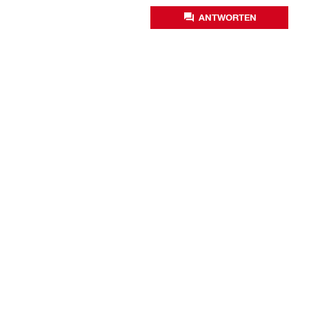
ANTWORTEN
Unternehmen
Über uns
Hilti Foundation