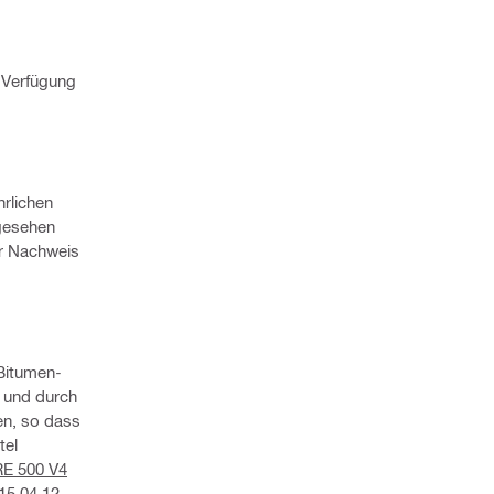
 Verfügung
rlichen
gesehen
er Nachweis
 Bitumen-
t und durch
en, so dass
tel
E 500 V4
15.04.12