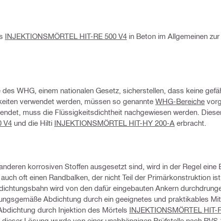
es
INJEKTIONSMÖRTEL HIT-RE 500 V4
in Beton im Allgemeinen zur
des WHG, einem nationalen Gesetz, sicherstellen, dass keine gefäh
sigkeiten verwendet werden, müssen so genannte
WHG-Bereiche
vor
endet, muss die Flüssigkeitsdichtheit nachgewiesen werden. Dies
 V4
und die Hilti
INJEKTIONSMÖRTEL HIT-HY 200-A
erbracht.
anderen korrosiven Stoffen ausgesetzt sind, wird in der Regel eine
ch oft einen Randbalken, der nicht Teil der Primärkonstruktion is
bdichtungsbahn wird von den dafür eingebauten Ankern durchdrung
ngsgemäße Abdichtung durch ein geeignetes und praktikables Mit
Abdichtung durch Injektion des Mörtels
INJEKTIONSMÖRTEL HIT-R
it dieser Lösung wurde von einer unabhängigen Prüfstelle nach RVS 