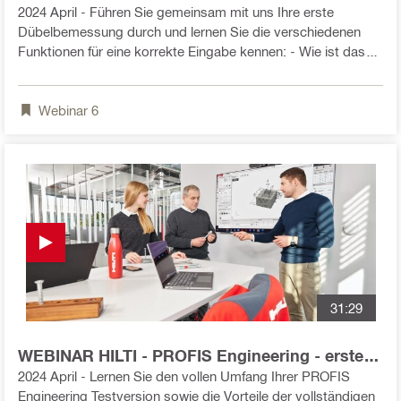
Schritte im Betonmodul
2024 April - Führen Sie gemeinsam mit uns Ihre erste
Dübelbemessung durch und lernen Sie die verschiedenen
Funktionen für eine korrekte Eingabe kennen: - Wie ist das
Betonmodul aufgebaut? - Wo kann ich welche Dübel
auswählen? - Wie kann ich die Dimensionen (z.B. Beton und
Webinar
6
Ankerplatte) anpassen ? - Wie exportiere ich Dateien oder
Bemessungsberichte? - Welche Bemessungsmöglichkeiten
habe ich?
31:29
WEBINAR HILTI - PROFIS Engineering - erste
Schritte mit der erweiterten
2024 April - Lernen Sie den vollen Umfang Ihrer PROFIS
Ankerplattenbemessung
Engineering Testversion sowie die Vorteile der vollständigen