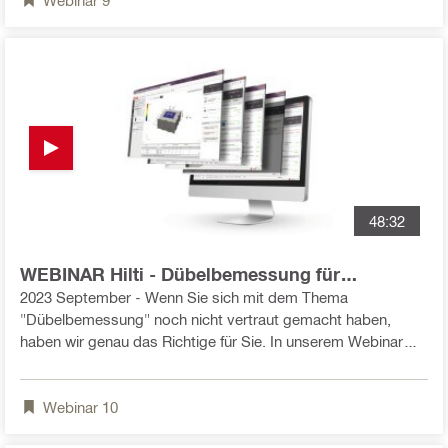
weitere Bestandsbetonparameter? - Wie bestimme ich
meine Zonen und die Einwirkungen? - Welche Verbinder kann
ich auswählen? - Wie erstelle ich einen Bemessungsbericht?
48:32
WEBINAR Hilti - Dübelbemessung für
Einsteiger mit Profis Engineering
2023 September - Wenn Sie sich mit dem Thema
"Dübelbemessung" noch nicht vertraut gemacht haben,
haben wir genau das Richtige für Sie. In unserem Webinar
möchten wir gemeinsam mit Ihnen eine Beispielbemessung
durchführen und Ihnen alle wichtigen
Webinar
10
Hintergrundinformationen zu den Randparametern für
zukünftige Dübelprojekte vermitteln.