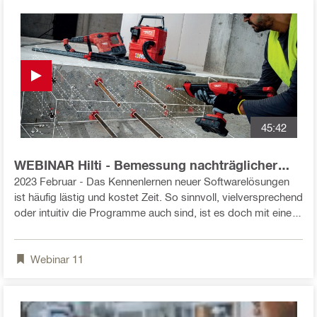
45:42
WEBINAR Hilti - Bemessung nachträglicher
Bewehrungsanschlüsse mit PROFIS
2023 Februar - Das Kennenlernen neuer Softwarelösungen
Engineering
ist häufig lästig und kostet Zeit. So sinnvoll, vielversprechend
oder intuitiv die Programme auch sind, ist es doch mit einem
gewissen Startaufwand verbunden. Wir möchten Ihnen den
Übergang von PROFIS Rebar zu PROFIS Engineering oder
Webinar
11
gar die ersten Berührungen mit unseren Softwarelösungen
für die Bemessung von nachträglichen
Bewehrungsanschlüssen so leicht wie möglich machen – mit
einem interaktiven Einführungswebinar.