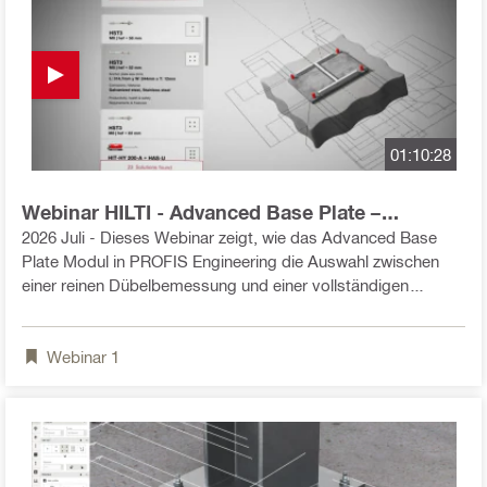
01:10:28
Webinar HILTI - Advanced Base Plate –
Bemessungsstrategien für Fuss- und
2026 Juli - Dieses Webinar zeigt, wie das Advanced Base
Dübelplattenanschlüsse im Beton
Plate Modul in PROFIS Engineering die Auswahl zwischen
einer reinen Dübelbemessung und einer vollständigen
Anschlussbemessung unterstützt. Dabei wird erläutert, wie
sich unterschiedliche Funktionsumfänge innerhalb der
Webinar
1
Software auf die Modellierung und Bewertung von
Anschlusslösungen auswirken. Anhand typischer
Anwendungen wird gezeigt, wann eine starre Fussplatte
angesetzt werden kann und wann eine flexible Bemessung
des gesamten Anschlusses erforderlich ist – und welche
Auswirkungen diese Entscheidung auf Tragverhalten und