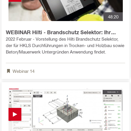
Ihnen den Unterschied zwischen der Bemessung von
einbetonierten und nachträglich installierten Befestigungen,
ihre Vorteile und Herausforderungen sowie einige
48:20
repräsentative Beispiele in PROFIS Engineering.
WEBINAR Hilti - Brandschutz Selektor: Ihr
digitaler Assistent für Brandschutzlösungen
2022 Februar - Vorstellung des Hilti Brandschutz Selektor,
der für HKLS Durchführungen in Trocken- und Holzbau sowie
Beton/Mauerwerk Untergründen Anwendung findet.
Webinar
14