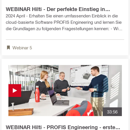
abgebildet werden.
WEBINAR Hilti - Der perfekte Einstieg in
PROFIS Engineering
2024 April - Erhalten Sie einen umfassenden Einblick in die
cloud-basierte Software PROFIS Engineering und lernen Sie
die Grundlagen zu folgenden Fragestellungen kennen: - Wie
melde ich mich an? - Wie ist die Software aufgebaut? -
Welche Anwendungen sind möglich? - Welche Lizenzmodelle
Webinar
5
gibt und welche ist die richtige für mich? - Wie verwalte ich
meine PROFIS Engineering Premium Lizenz?
33:56
WEBINAR Hilti - PROFIS Engineering - erste