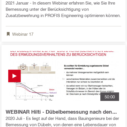
Dübelbemessung mit Zusatzbewehrung bei
2021 Januar - In diesem Webinar erfahren Sie, wie Sie Ihre
Querbelastung
Bemessung unter der Berücksichtigung von
Zusatzbewehrung in PROFIS Engineering optimieren können.
Webinar
17
50:00
WEBINAR Hilti - Dübelbemessung nach den
aktuellen Standards - TR061 und EN1992-4
2020 Juli - Es liegt auf der Hand, dass Bauingenieure bei der
Bemessung von Dübeln, von denen eine Lebensdauer von