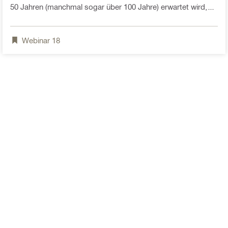
50 Jahren (manchmal sogar über 100 Jahre) erwartet wird,
eine Ermüdungsanalyse in ihre Bemessungsmethodik
einbeziehen sollten. Dieses Webinar hilft auch zu verstehen,
Webinar
18
welches Regelwerk und welche Produkte unter
Ermüdungsbelastung berücksichtigt werden sollten und wie
eine "einfache" und transparente Bemessung mit Hilfe von
Profis ENGINEERING erstellt werden kann.