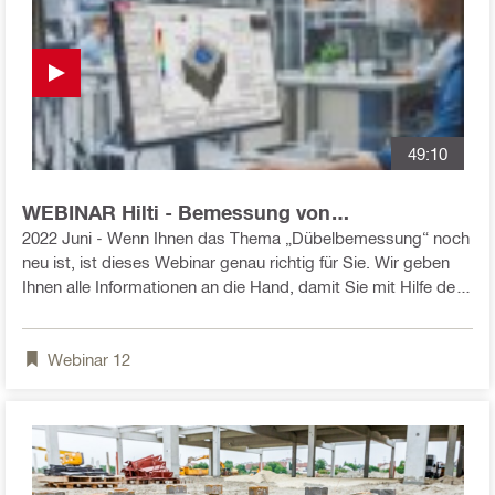
49:10
WEBINAR Hilti - Bemessung von
Befestigungssystemen mit Profis Engineering -
2022 Juni - Wenn Ihnen das Thema „Dübelbemessung“ noch
für Einsteiger
neu ist, ist dieses Webinar genau richtig für Sie. Wir geben
Ihnen alle Informationen an die Hand, damit Sie mit Hilfe der
Software PROFIS Engineering einfache Dübelbemessungen
durchführen können. Unsere Experten beantworten Ihnen live
Webinar
12
alle Fragen und geben Ihnen wertvolle
Hintergrundinformationen zu Befestigungssystemen.