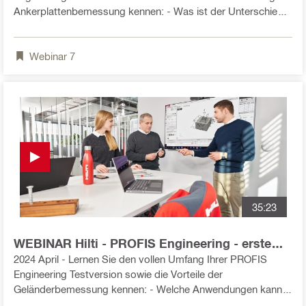
Ankerplattenbemessung kennen: - Was ist der Unterschied
zwischen der "starren" und der "wirklichkeitsnahen"
Berechnungsmethode? - Wie kann ich die Steifigkeit der
Webinar
7
Ankerplatte bemessen? - Wie erstelle ich einen vollständigen
Nachweis des Fußpunktes inkl. Ankerplatte, Profil, Steifen,
Schweißnähte und Betonpressung? - Wie kann ich das
Ankerplattenmodul nutzen um meine Materialkosten zu
reduzieren?
35:23
WEBINAR Hilti - PROFIS Engineering - erste
Schritte im Geländermodul
2024 April - Lernen Sie den vollen Umfang Ihrer PROFIS
Engineering Testversion sowie die Vorteile der
Geländerbemessung kennen: - Welche Anwendungen kann
ich bemessen? - Welche Anbindungen, Profile und