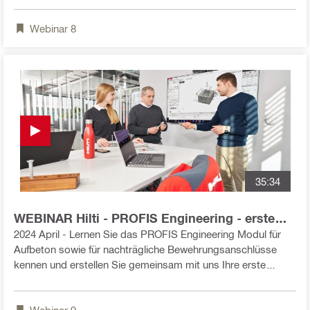
Materialien kann ich auswählen? - Wie stelle ich die richtigen
Webinar
8
Lasten ein? - Wie kann ich meine Anwendung optimieren? -
Wie kann ich einen Bemessungsbericht erstellen? - Welche
weiteren Export Funktionen sind verfügbar?
35:34
WEBINAR Hilti - PROFIS Engineering - erste
Schritte mit Beton zu Beton Verbindungen
2024 April - Lernen Sie das PROFIS Engineering Modul für
(Rebar/ Aufbeton)
Aufbeton sowie für nachträgliche Bewehrungsanschlüsse
kennen und erstellen Sie gemeinsam mit uns Ihre erste
Berechnung: Aufbetonmodul: - Welche Anwendungen kann
ich bemessen? - Wie definiere ich die Fugenrauhigkeit und
Webinar
9