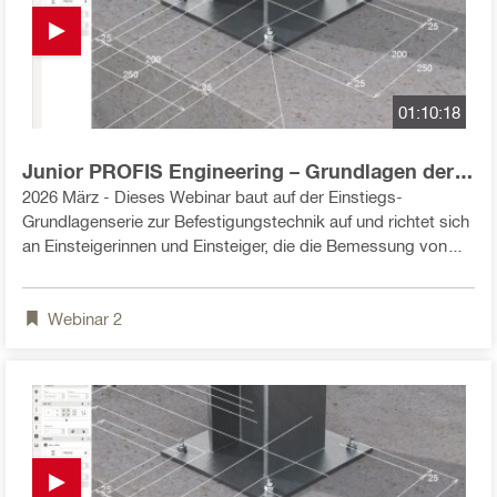
Wirtschaftlichkeit hat.
01:10:18
Junior PROFIS Engineering – Grundlagen der
Bemessung von Befestigungen
2026 März - Dieses Webinar baut auf der Einstiegs-
Grundlagenserie zur Befestigungstechnik auf und richtet sich
an Einsteigerinnen und Einsteiger, die die Bemessung von
Befestigungen im Stahlbetonbau strukturiert verstehen
möchten. Im Fokus steht nicht das reine Arbeiten in der
Webinar
2
Software, sondern die technische Bedeutung der Eingaben:
statische Lasten, mögliche Nebeneinwirkungen und deren
Einfluss auf das Bemessungsergebnis. Ziel ist es, die Logik
hinter PROFIS Engineering zu verstehen und eine Grundlage
für die Anwendung im Projektalltag zu schaffen.