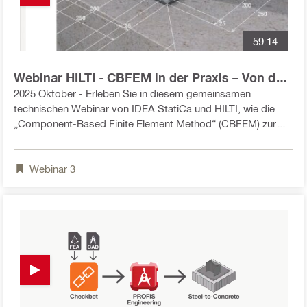
59:14
Webinar HILTI - CBFEM in der Praxis – Von der
Stahlverbindung bis zur Betonverankerung
2025 Oktober - Erleben Sie in diesem gemeinsamen
technischen Webinar von IDEA StatiCa und HILTI, wie die
„Component-Based Finite Element Method“ (CBFEM) zur
Bemessung komplexer Stahlverbindungen eingesetzt wird –
und wie sich diese mit HILTI-Lösungen für nachträgliche
Webinar
3
Verankerungen in Beton kombinieren lässt. Unsere Experten
demonstrieren live die Integration von IDEA StatiCa mit HILTI
PROFIS Engineering über Checkbot – inklusive
automatisierter Bemessung mit dem Smart Design-Feature.