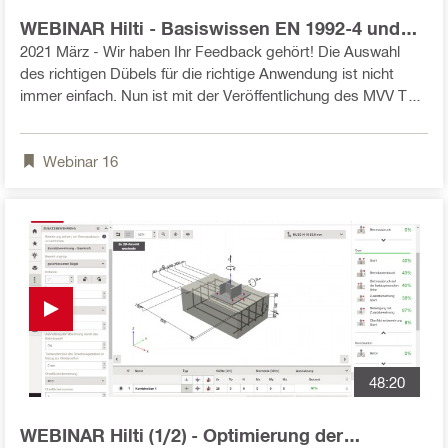
WEBINAR Hilti - Basiswissen EN 1992-4 und
der intelligente Dübelselektor In Profis
2021 März - Wir haben Ihr Feedback gehört! Die Auswahl
Engineering
des richtigen Dübels für die richtige Anwendung ist nicht
immer einfach. Nun ist mit der Veröffentlichung des MVV TB
2020/1 am 19.01.2021 der Grundstein für die öffentliche
Einführung des EN 1992-4 für Befestigungen im Beton in den
Webinar
16
verschiedenen Ländern gelegt. Doch was genau muss jetzt
beachtet werden? Erfahren Sie mehr zu den Unterschieden,
Vorteile und Neuerungen des Eurocodes in unserem Webinar
48:20
WEBINAR Hilti (1/2) - Optimierung der