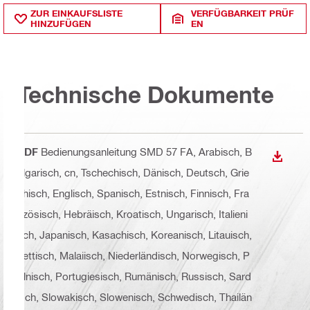
ZUR EINKAUFSLISTE
VERFÜGBARKEIT PRÜF
HINZUFÜGEN
EN
Technische Dokumente
PDF
Bedienungsanleitung SMD 57 FA
, Arabisch, B
ANZEI
ulgarisch, cn, Tschechisch, Dänisch, Deutsch, Grie
chisch, Englisch, Spanisch, Estnisch, Finnisch, Fra
nzösisch, Hebräisch, Kroatisch, Ungarisch, Italieni
sch, Japanisch, Kasachisch, Koreanisch, Litauisch,
Lettisch, Malaiisch, Niederländisch, Norwegisch, P
olnisch, Portugiesisch, Rumänisch, Russisch, Sard
isch, Slowakisch, Slowenisch, Schwedisch, Thailän