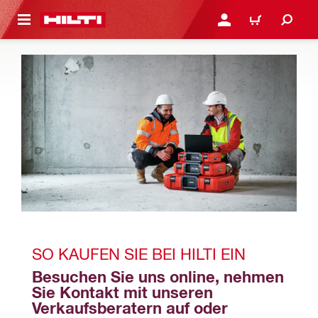
AUPTINHALT
ANMELDEN ODER REGIS
WARENKORB
SO KAUFEN SIE BEI HILTI EIN
Besuchen Sie uns online, nehmen 
Sie Kontakt mit unseren 
Verkaufsberatern auf oder 