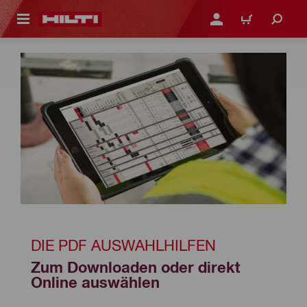
AUPTINHALT
ANMELDEN ODER REGIS
WARENKORB
DIE PDF AUSWAHLHILFEN
Zum Downloaden oder direkt 
Online auswählen