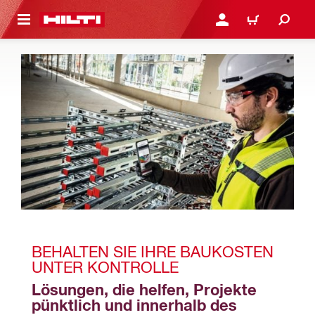
AUPTINHALT
ANMELDEN ODER REGIS
WARENKORB
BEHALTEN SIE IHRE BAUKOSTEN 
UNTER KONTROLLE
Lösungen, die helfen, Projekte 
pünktlich und innerhalb des 