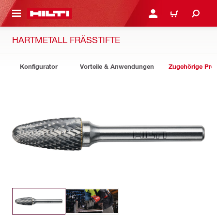
AUPTINHALT
ANMELDEN ODER REGIS
WARENKORB
HARTMETALL FRÄSSTIFTE
Konfigurator
Vorteile & Anwendungen
Zugehörige Pro