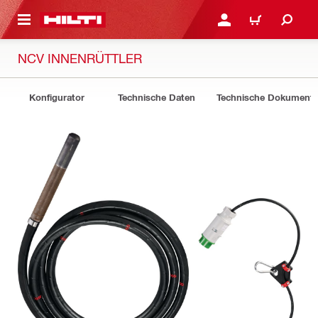
AUPTINHALT
ANMELDEN ODER REGIS
WARENKORB
NCV INNENRÜTTLER
Konfigurator
Technische Daten
Technische Dokument