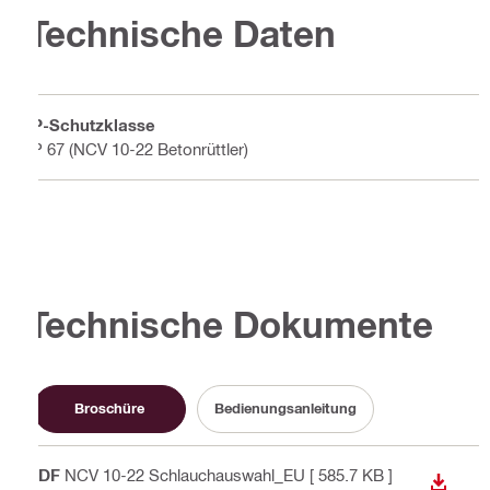
Technische Daten
IP-Schutzklasse
IP 67 (NCV 10-22 Betonrüttler)
Technische Dokumente
Broschüre
Bedienungsanleitung
PDF
NCV 10-22 Schlauchauswahl_EU
[ 585.7 KB ]
ANZEI