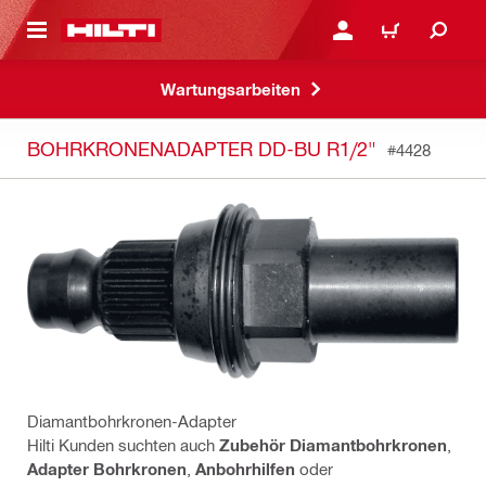
AUPTINHALT
ANMELDEN ODER REGIS
WARENKORB
Wartungsarbeiten
BOHRKRONENADAPTER DD-BU R1/2"
#4428
Diamantbohrkronen-Adapter
Hilti Kunden suchten auch
Zubehör Diamantbohrkronen
,
Adapter Bohrkronen
,
Anbohrhilfen
oder