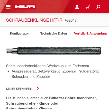
AUPTINHALT
ANMELDEN ODER REGIS
WARENKORB
SCHRAUBENKLINGE HFT-R
#32643
Konfigurator
Technische Daten
Vorteile & Anwendung
Schraubendreherklingen (Werkzeug zum Entfernen)
Auspressgerät, Setzwerkzeug, Zubehör, Prüfgerättyp:
Schrauber und Zubehör
MEHR ERFAHREN
Hilti Kunden suchten auch
Bithalter Schraubendreher
,
Schraubendreher-Klinge
oder
Schraubendreher-Klingen
.