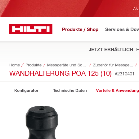
AN
Produkte / Shop
Services & Do
JETZT ERHÄLTLICH
H
Home
Produkte
Messgeräte und Scanner
Zubehör für Messgeräte und Detektionsgeräte
WANDHALTERUNG POA 125 (10)
#2310401
Konfigurator
Technische Daten
Vorteile & Anwendun