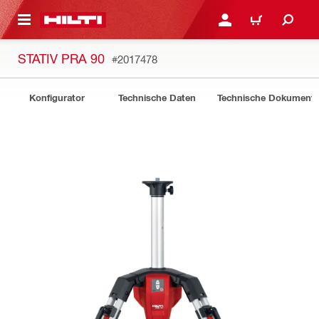
AUPTINHALT
ANMELDEN ODER REGIS
WARENKORB
STATIV PRA 90
#2017478
Konfigurator
Technische Daten
Technische Dokument