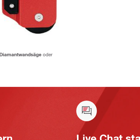
Diamantwandsäge
oder
ern
Live Chat st