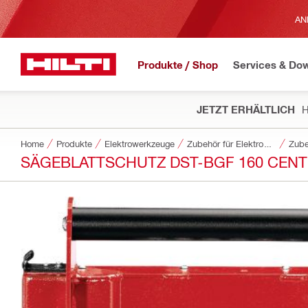
AN
Produkte / Shop
Services & Do
JETZT ERHÄLTLICH
H
Home
Produkte
Elektrowerkzeuge
Zubehör für Elektrowerkzeuge
Zube
SÄGEBLATTSCHUTZ DST-BGF 160 CENT