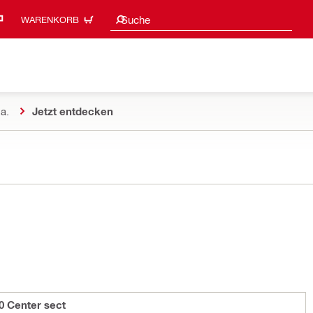
Suchvorschläge
Suche
WARENKORB
a.
Jetzt entdecken
0 Center sect