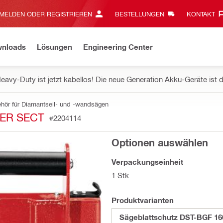
MELDEN ODER REGISTRIEREN
BESTELLUNGEN
KONTAKT‎
wnloads
Lösungen
Engineering Center
eavy-Duty ist jetzt kabellos! Die neue Generation Akku-Geräte ist d
hör für Diamantseil- und -wandsägen
ER SECT
#2204114
Optionen auswählen
Verpackungseinheit
1 Stk
Produktvarianten
Sägeblattschutz DST-BGF 16