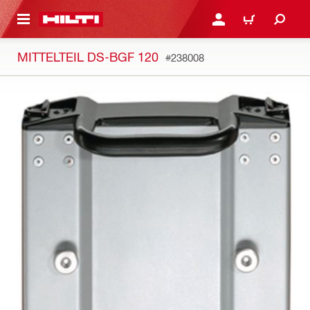
AUPTINHALT
ANMELDEN ODER REGIS
WARENKORB
MITTELTEIL DS-BGF 120
#238008