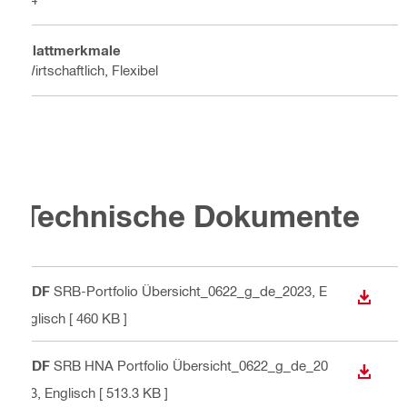
Blattmerkmale
Wirtschaftlich, Flexibel
Technische Dokumente
PDF
SRB-Portfolio Übersicht_0622_g_de_2023
, E
ANZEI
nglisch
[ 460 KB ]
PDF
SRB HNA Portfolio Übersicht_0622_g_de_20
ANZEI
23
, Englisch
[ 513.3 KB ]