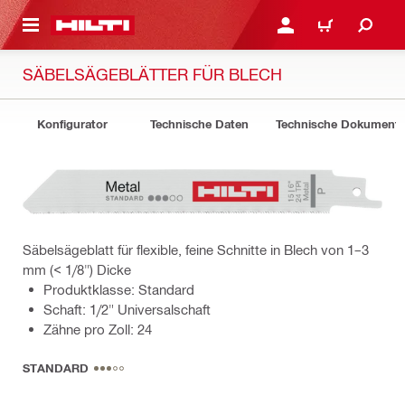
AUPTINHALT
ANMELDEN ODER REGIS
WARENKORB
SÄBELSÄGEBLÄTTER FÜR BLECH
Konfigurator
Technische Daten
Technische Dokument
Säbelsägeblatt für flexible, feine Schnitte in Blech von 1–3
mm (< 1/8") Dicke
Produktklasse: Standard
Schaft: 1/2" Universalschaft
Zähne pro Zoll: 24
STANDARD