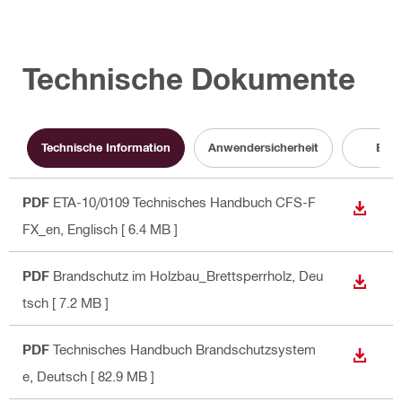
Technische Dokumente
Technische Information
Anwendersicherheit
Bros
PDF
ETA-10/0109 Technisches Handbuch CFS-F
ANZEI
FX_en
, Englisch
[ 6.4 MB ]
PDF
Brandschutz im Holzbau_Brettsperrholz
, Deu
ANZEI
tsch
[ 7.2 MB ]
PDF
Technisches Handbuch Brandschutzsystem
ANZEI
e
, Deutsch
[ 82.9 MB ]