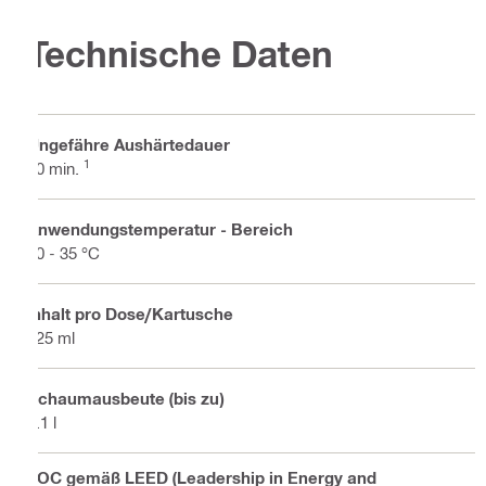
Technische Daten
Ungefähre Aushärtedauer
1
10 min.
Anwendungstemperatur - Bereich
10 - 35 °C
Inhalt pro Dose/Kartusche
325 ml
Schaumausbeute (bis zu)
2.1 l
VOC gemäß LEED (Leadership in Energy and