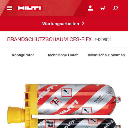
AUPTINHALT
ANMELDEN ODER REGIS
WARENKORB
Wartungsarbeiten
BRANDSCHUTZSCHAUM CFS-F FX
#429802
Konfigurator
Technische Daten
Technische Dokument