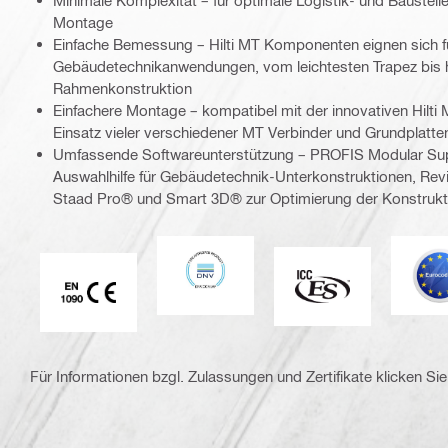
Montage
Einfache Bemessung – Hilti MT Komponenten eignen sich fü
Gebäudetechnikanwendungen, vom leichtesten Trapez bis 
Rahmenkonstruktion
Einfachere Montage – kompatibel mit der innovativen Hilti 
Einsatz vieler verschiedener MT Verbinder und Grundplatte
Umfassende Softwareunterstützung – PROFIS Modular Supp
Auswahlhilfe für Gebäudetechnik-Unterkonstruktionen, Revi
Staad Pro® und Smart 3D® zur Optimierung der Konstrukt
DNV
E
ICC-ES
CE EN 1090-Zeichen
Für Informationen bzgl. Zulassungen und Zertifikate klicken Sie 