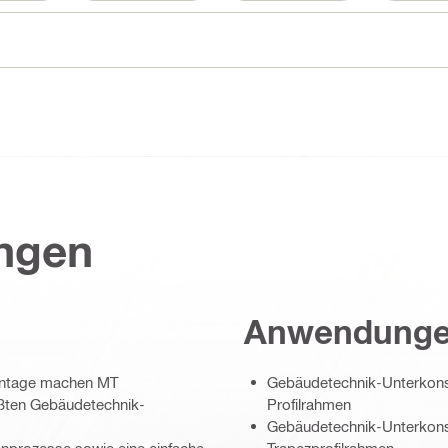
ungen
Anwendung
Montage machen MT
Gebäudetechnik-Unterkonst
eißten Gebäudetechnik-
Profilrahmen
Gebäudetechnik-Unterkons
enprozesse sowie eine einfache
Trapezprofilrahmen