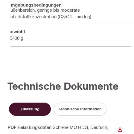
Umgebungsbedingungen
Außenbereich, geringe bis moderate
Schadstoffkonzentration (C3/C4 – niedrig)
Gewicht
65400 g
Technische Dokumente
Zulassung
Technische Information
PDF
Belastungsdaten Schiene MQ HDG
, Deutsch,
ANZEI