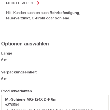
MEHR ERFAHREN
Hilti Kunden suchten auch
Rohrbefestigung
,
feuerverzinkt
,
C-Profil
oder
Schiene
.
Optionen auswählen
Länge
6 m
Verpackungseinheit
6 m
Produktvarianten
M.-Schiene MQ-124X D-F 6m
#370594
0.166667x M.-Schiene MQ-124X D-F 6M verpackt