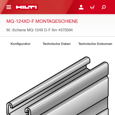
AUPTINHALT
ANMELDEN ODER REGIS
WARENKORB
MQ-124XD-F MONTAGESCHIENE
M.-Schiene MQ-124X D-F 6m
#370594
Konfigurator
Technische Daten
Technische Dokument