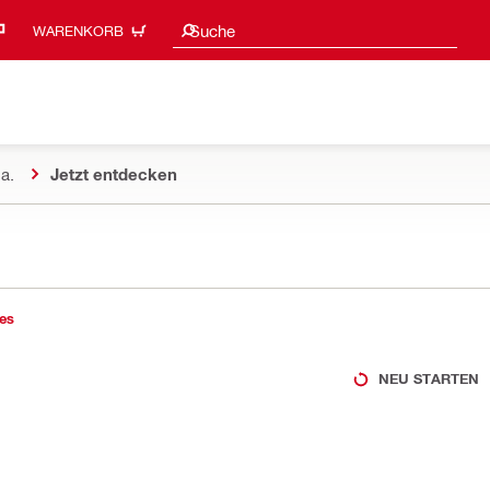
Suchvorschläge
Suche
WARENKORB
a.
Jetzt entdecken
es
NEU STARTEN