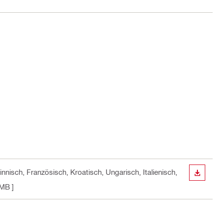
nnisch, Französisch, Kroatisch, Ungarisch, Italienisch,
ANZEI
 MB ]