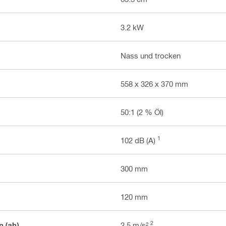
3.2 kW
Nass und trocken
558 x 326 x 370 mm
50:1 (2 % Öl)
1
102 dB (A)
300 mm
120 mm
2
n (ah)
2.5 m/s²