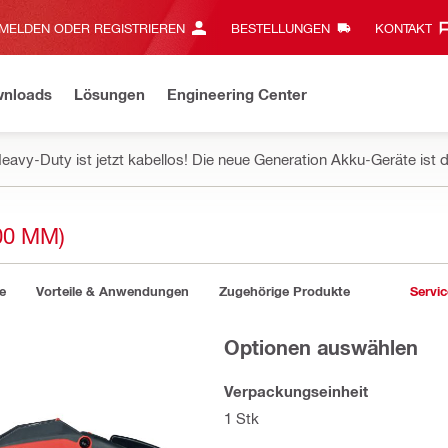
MELDEN ODER REGISTRIEREN
BESTELLUNGEN
KONTAKT‎
wnloads
Lösungen
Engineering Center
eavy-Duty ist jetzt kabellos! Die neue Generation Akku-Geräte ist d
00 MM)
e
Vorteile & Anwendungen
Zugehörige Produkte
Servic
Optionen auswählen
Verpackungseinheit
1 Stk