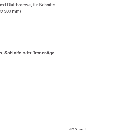
nd Blattbremse, für Schnitte
e Ø 300 mm)
n
,
Schleife
oder
Trennsäge
.
63.3 cm³