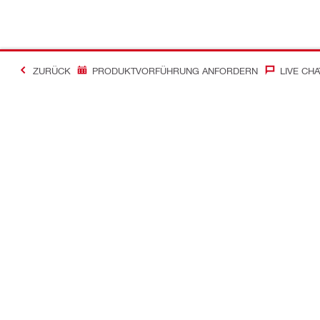
ZURÜCK
PRODUKTVORFÜHRUNG ANFORDERN
LIVE CHA
Kontakt
News
Kontakt
Zum Hilti Ne
Hilti Store finden
Pressemittei