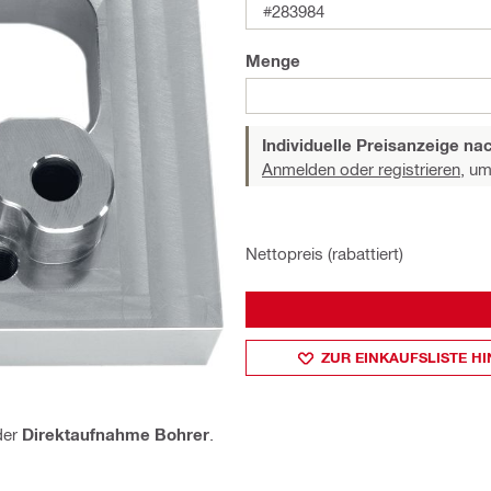
#283984
Menge
Individuelle Preisanzeige n
Anmelden oder registrieren,
um 
Nettopreis (rabattiert)
ZUR EINKAUFSLISTE H
der
Direktaufnahme Bohrer
.