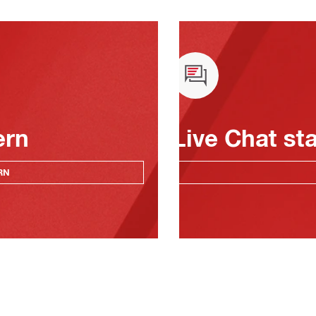
ern
Live Chat st
RN