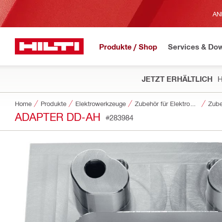
AN
Produkte / Shop
Services & Do
JETZT ERHÄLTLICH
H
Home
Produkte
Elektrowerkzeuge
Zubehör für Elektrowerkzeuge
Zube
ADAPTER DD-AH
#283984