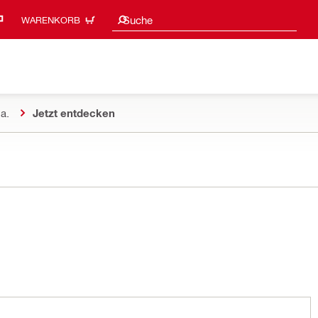
Suchvorschläge
Suche
WARENKORB
a.
Jetzt entdecken