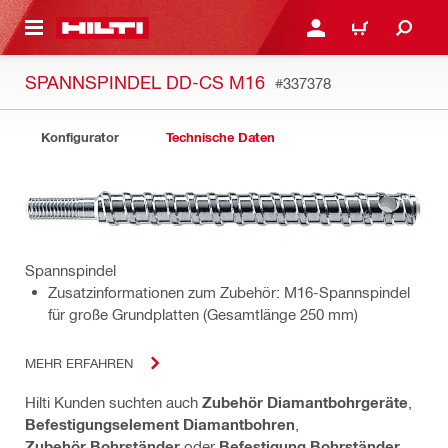
AUPTINHALT
ANMELDEN ODER REGIS
WARENKORB
SPANNSPINDEL DD-CS M16
#337378
Konfigurator
Technische Daten
Spannspindel
Zusatzinformationen zum Zubehör: M16-Spannspindel
für große Grundplatten (Gesamtlänge 250 mm)
MEHR ERFAHREN
Hilti Kunden suchten auch
Zubehör Diamantbohrgeräte
,
Befestigungselement Diamantbohren
,
Zubehör Bohrständer
oder
Befestigung Bohrständer
.