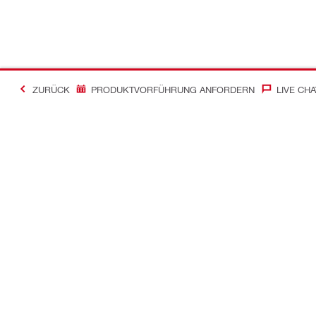
ZURÜCK
PRODUKTVORFÜHRUNG ANFORDERN
LIVE CHA
Kontakt
News
Kontakt
Zum Hilti Ne
Hilti Store finden
Pressemittei