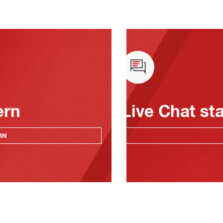
ern
Live Chat st
RN