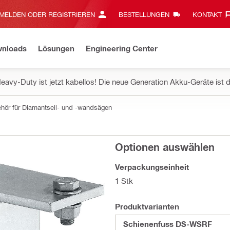
MELDEN ODER REGISTRIEREN
BESTELLUNGEN
KONTAKT‎
wnloads
Lösungen
Engineering Center
eavy-Duty ist jetzt kabellos! Die neue Generation Akku-Geräte ist d
hör für Diamantseil- und -wandsägen
Optionen auswählen
Verpackungseinheit
1 Stk
Produktvarianten
Schienenfuss DS-WSRF