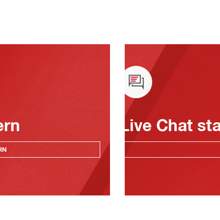
ern
Live Chat st
RN