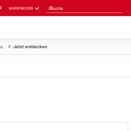
Suchvorschläge
Suche
WARENKORB
a.
Jetzt entdecken