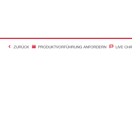
ZURÜCK
PRODUKTVORFÜHRUNG ANFORDERN
LIVE CHA
Kontakt
News
Kontakt
Zum Hilti Ne