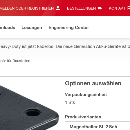
MELDEN ODER REGISTRIEREN
BESTELLUNGEN
KONTAKT‎
wnloads
Lösungen
Engineering Center
eavy-Duty ist jetzt kabellos! Die neue Generation Akku-Geräte ist d
hör für Baustellen
Optionen auswählen
Verpackungseinheit
1 Stk
Produktvarianten
Magnethalter SL 2 Sch