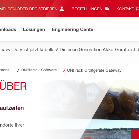
MELDEN ODER REGISTRIEREN
BESTELLUNGEN
KONTAKT‎
wnloads
Lösungen
Engineering Center
eavy-Duty ist jetzt kabellos! Die neue Generation Akku-Geräte ist d
Betriebsmittelmanagement
ON!Track - Software für Betriebsmittelverwaltung
ON!Track Großgeräte Gateway
ÜBER 
aufzeiten 
ndorte Ihrer