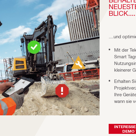
NEUESTE
BLICK....
....und optim
Mit der Te
Smart Tags
Nutzungsi
kleinerer 
Erhalten S
Projektver
Ihre Gerät
wann sie 
INTERESSE
DEMO 