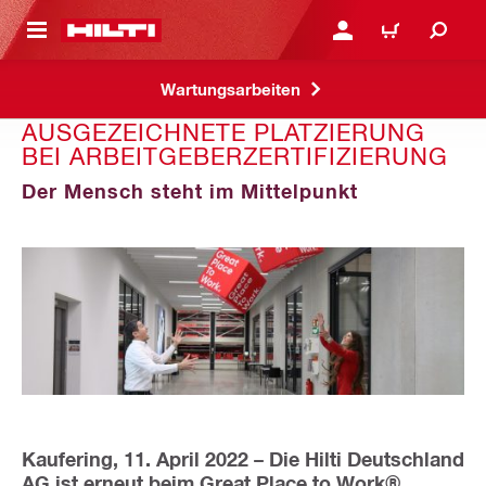
AUPTINHALT
ANMELDEN ODER REGIS
WARENKORB
Wartungsarbeiten
AUSGEZEICHNETE PLATZIERUNG
BEI ARBEITGEBERZERTIFIZIERUNG
Der Mensch steht im Mittelpunkt
Kaufering, 11. April 2022 – Die Hilti Deutschland
AG ist erneut beim Great Place to Work®