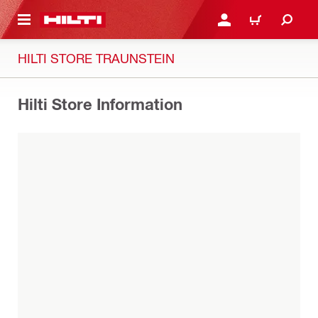
AUPTINHALT
ANMELDEN ODER REGIS
WARENKORB
HILTI STORE TRAUNSTEIN
Hilti Store Information