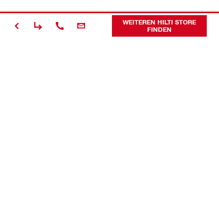
WEITEREN HILTI STORE
FINDEN
Kontakt
News
Karriere
Unternehmen