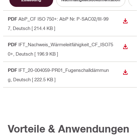
PDF
AbP_CF ISO 750+: AbP Nr. P-SAC02/III-99
ANZEI
7
, Deutsch
[ 214.4 KB ]
PDF
IFT_Nachweis_Wärmeleitfähigkeit_CF_ISO75
ANZEI
0+
, Deutsch
[ 196.9 KB ]
PDF
IFT_20-004059-PR01_Fugenschalldämmun
ANZEI
g
, Deutsch
[ 222.5 KB ]
Vorteile & Anwendungen