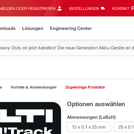
MELDEN ODER REGISTRIEREN
BESTELLUNGEN
KONTAKT‎
wnloads
Lösungen
Engineering Center
eavy-Duty ist jetzt kabellos! Die neue Generation Akku-Geräte ist d
e
Vorteile & Anwendungen
Zugehörige Produkte
Optionen auswählen
Abmessungen (LxBxH)
15 x 0.1 x 25 mm
25 x 0.