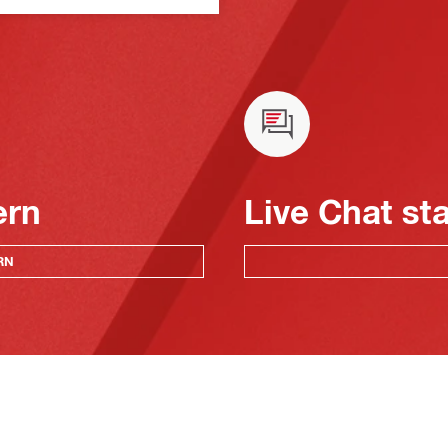
ern
Live Chat st
RN