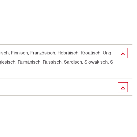
nisch, Finnisch, Französisch, Hebräisch, Kroatisch, Ung
ANZEI
tugiesisch, Rumänisch, Russisch, Sardisch, Slowakisch, S
ANZEI