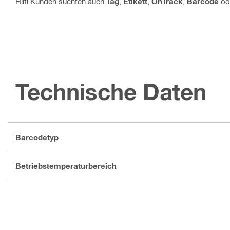
Hilti Kunden suchten auch
Tag
,
Etikett
,
OnTrack
,
Barcode
od
Technische Daten
Barcodetyp
Betriebstemperaturbereich