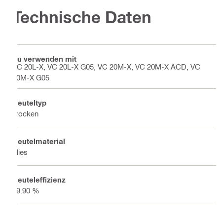
Technische Daten
Zu verwenden mit
VC 20L-X, VC 20L-X G05, VC 20M-X, VC 20M-X ACD, VC
20M-X G05
Beuteltyp
Trocken
Beutelmaterial
Vlies
Beuteleffizienz
99.90 %