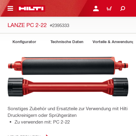
AUPTINHALT
ANMELDEN ODER REGIS
WARENKORB
LANZE PC 2-22
#2395333
Konfigurator
Technische Daten
Vorteile & Anwendung
Sonstiges Zubehör und Ersatzteile zur Verwendung mit Hilti
Druckreinigern oder Sprühgeräten
Zu verwenden mit: PC 2-22