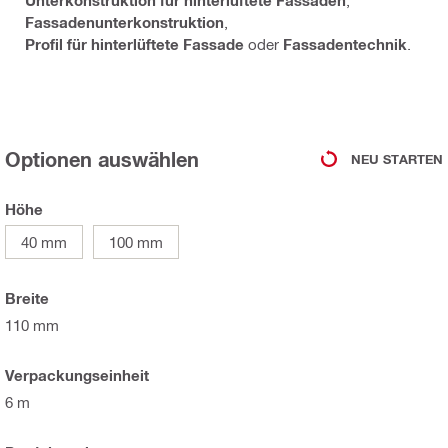
Unterkonstruktion für hinterlüftete Fassaden
,
Fassadenunterkonstruktion
,
Profil für hinterlüftete Fassade
oder
Fassadentechnik
.
Optionen auswählen
NEU STARTEN
Höhe
40 mm
100 mm
Breite
110 mm
Verpackungseinheit
6 m