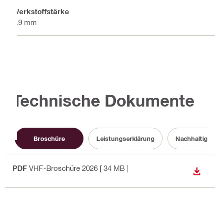
Werkstoffstärke
1.9 mm
Technische Dokumente
Broschüre
Leistungserklärung
Nachhaltigkei
PDF
VHF-Broschüre 2026
[ 34 MB ]
ANZEI