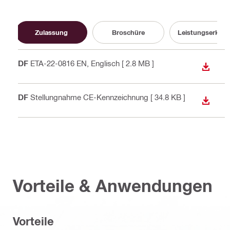
Zulassung
Broschüre
Leistungserklär
PDF
ETA-22-0816 EN
, Englisch
[ 2.8 MB ]
ANZEI
PDF
Stellungnahme CE-Kennzeichnung
[ 34.8 KB ]
ANZEI
Vorteile & Anwendungen
Vorteile