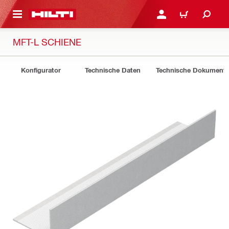
AUPTINHALT
ANMELDEN ODER REGIS
WARENKORB
MFT-L SCHIENE
Konfigurator
Technische Daten
Technische Dokument