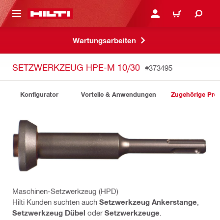
AUPTINHALT
ANMELDEN ODER REGIS
WARENKORB
Wartungsarbeiten
SETZWERKZEUG HPE-M 10/30
#373495
Konfigurator
Vorteile & Anwendungen
Zugehörige Pro
Maschinen-Setzwerkzeug (HPD)
Hilti Kunden suchten auch
Setzwerkzeug Ankerstange
,
Setzwerkzeug Dübel
oder
Setzwerkzeuge
.