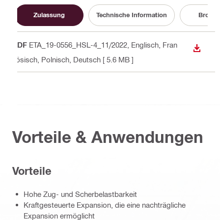
Zulassung
Technische Information
Brosch
PDF
ETA_19-0556_HSL-4_11/2022
, Englisch, Fran
ANZEI
zösisch, Polnisch, Deutsch
[ 5.6 MB ]
Vorteile & Anwendungen
Vorteile
Hohe Zug- und Scherbelastbarkeit
Kraftgesteuerte Expansion, die eine nachträgliche
Expansion ermöglicht