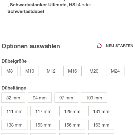
,
Schwerlastanker Ultimate
,
HSL4
oder
Schwerlastdübel
.
Optionen auswählen
NEU STARTEN
Dübelgröße
M8
M10
M12
M16
M20
M24
Dübellänge
82 mm
94 mm
97 mm
109 mm
111 mm
117 mm
129 mm
131 mm
138 mm
153 mm
156 mm
163 mm