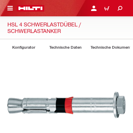
AUPTINHALT
ANMELDEN ODER REGIS
WARENKORB
HSL 4 SCHWERLASTDÜBEL /
SCHWERLASTANKER
Konfigurator
Technische Daten
Technische Dokument