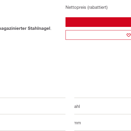
Nettopreis (rabattiert)
agazinierter Stahlnagel
.
Stahl
4 mm