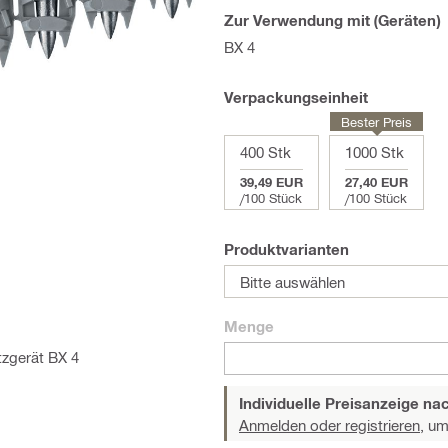
Zur Verwendung mit (Geräten)
BX 4
Verpackungseinheit
Bester Preis
400 Stk
1000 Stk
39,49 EUR
27,40 EUR
/
100 Stück
/
100 Stück
Produktvarianten
Bitte auswählen
Menge
tzgerät BX 4
Individuelle Preisanzeige n
Anmelden oder registrieren,
um 