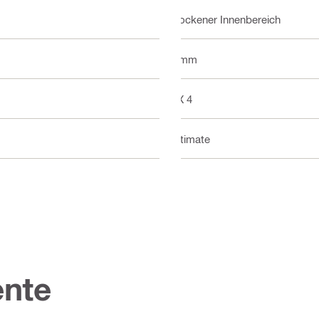
Trockener Innenbereich
3 mm
BX 4
Ultimate
nte