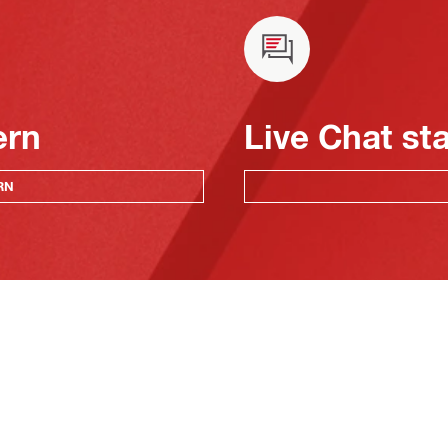
ern
Live Chat st
RN