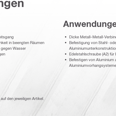
ungen
Anwendung
eitsgang
Dicke Metall–Metall-Verbi
chkeit in beengten Räumen
Befestigung von Stahl- ode
g gegen Wasser
Aluminiumunterkonstrukti
gen
Edelstahlschraube (A2) für 
Befestigen von Aluminium au
Aluminiumvorhangsystem
auf den jeweiligen Artikel.