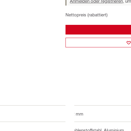
Anmelden oder registrieren,
um 
Nettopreis (rabattiert)
12 mm
Kohlenstoffstahl, Aluminium