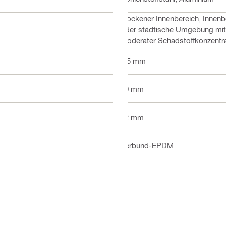
Trockener Innenbereich, Innenb
oder städtische Umgebung mit
moderater Schadstoffkonzentr
5.5 mm
50 mm
12 mm
Verbund-EPDM