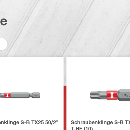
te
nklinge S-B TX25 50/2"
Schraubenklinge S-B T
T-HF (10)