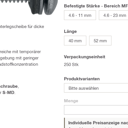
Befestigte Stärke - Bereich MF
4.6 - 11 mm
4.6 - 23 mm
terlegscheibe für dicke
Länge
40 mm
52 mm
eiche mit temporärer
Verpackungseinheit
mgebung mit geringer
dstoffkonzentration
250 Stk
Produktvarianten
schraube
,
Bitte auswählen
r
S-MD
.
Menge
Individuelle Preisanzeige n