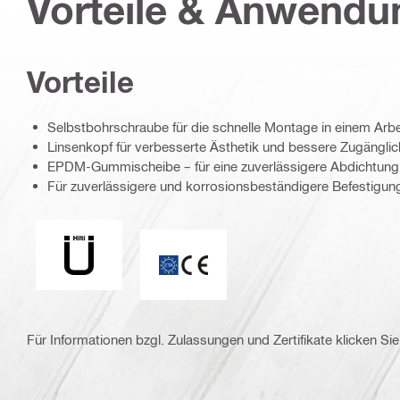
Vorteile & Anwend
Vorteile
Selbstbohrschraube für die schnelle Montage in einem Arb
Linsenkopf für verbesserte Ästhetik und bessere Zugängli
EPDM-Gummischeibe – für eine zuverlässigere Abdichtun
Für zuverlässigere und korrosionsbeständigere Befestigun
Z-14.4-769 für Fassadenschrauben S-MD und S-AD
CE-Kennzeichnung
Für Informationen bzgl. Zulassungen und Zertifikate klicken Sie 