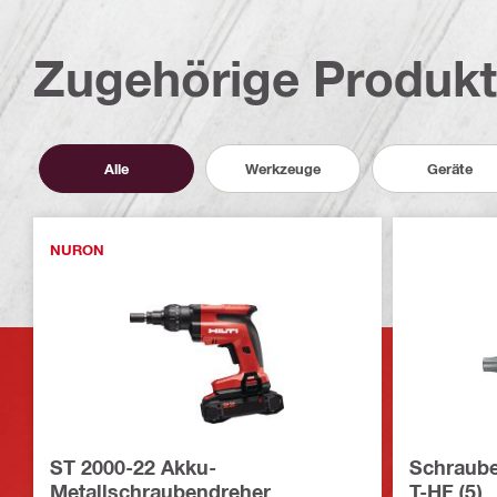
Zugehörige Produk
Alle
Werkzeuge
Geräte
NURON
ST 2000-22 Akku-
Schraube
Metallschraubendreher
T-HF (5)