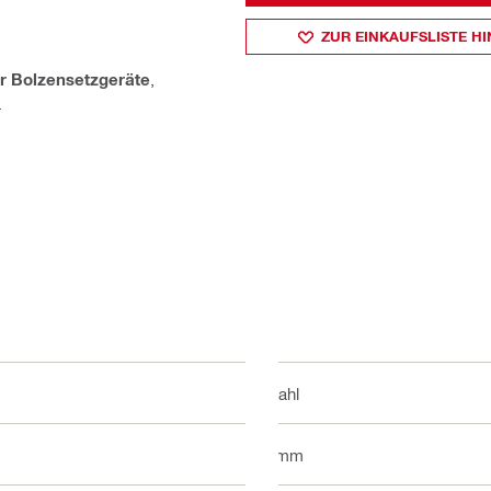
ZUR EINKAUFSLISTE H
r Bolzensetzgeräte
,
.
Stahl
8 mm