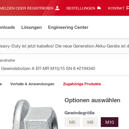
MELDEN ODER REGISTRIEREN
BESTELLUNGEN
KONTAKT‎
wnloads
Lösungen
Engineering Center
eavy-Duty ist jetzt kabellos! Die neue Generation Akku-Geräte ist d
andhalter
Gewindebolzen X-BT-MR M10/15 SN 8
#2194340
e
Vorteile & Anwendungen
Zugehörige Produkte
Optionen auswählen
Gewindegröße
M6
M8
M10