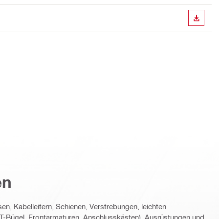
ANZEI
en
en, Kabelleitern, Schienen, Verstrebungen, leichten
n (T-Bügel, Frontarmaturen, Anschlusskästen), Ausrüstungen und