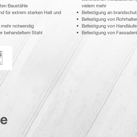
sten Baustähle
vielem mehr
d für extrem starken Halt und
Befestigung an brandschut
Befestigung von Rohrhalte
t mehr notwendig
Befestigung von Handläufen
der behandeltem Stahl
Befestigung von Fassadenk
loyd's Register
te