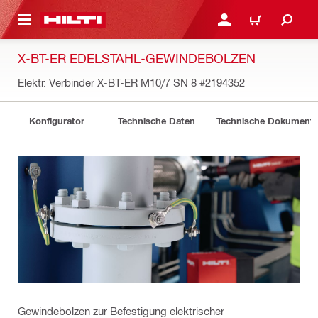
AUPTINHALT
ANMELDEN ODER REGIS
WARENKORB
X-BT-ER EDELSTAHL-GEWINDEBOLZEN
Elektr. Verbinder X-BT-ER M10/7 SN 8
#2194352
Konfigurator
Technische Daten
Technische Dokument
Gewindebolzen zur Befestigung elektrischer