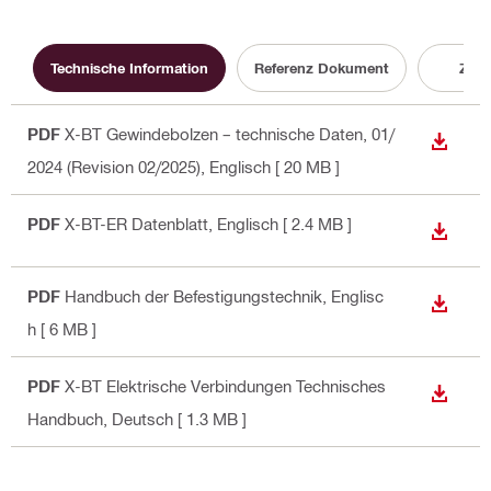
Technische Information
Referenz Dokument
Zula
PDF
X-BT Gewindebolzen – technische Daten, 01/
ANZEI
2024 (Revision 02/2025)
, Englisch
[ 20 MB ]
PDF
X-BT-ER Datenblatt
, Englisch
[ 2.4 MB ]
ANZEI
PDF
Handbuch der Befestigungstechnik
, Englisc
ANZEI
h
[ 6 MB ]
PDF
X-BT Elektrische Verbindungen Technisches
ANZEI
Handbuch
, Deutsch
[ 1.3 MB ]