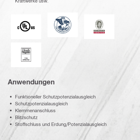
Kraftwerke usw.
American Bureau of Shipping
Underwriters Laboratories
Bureau Veritas
Lloyd's Register
Anwendungen
Funktioneller Schutzpotenzialausgleich
Schutzpotenzialausgleich
Klemmenanschluss
Blitzschutz
Stoffschluss und Erdung/Potenzialausgleich