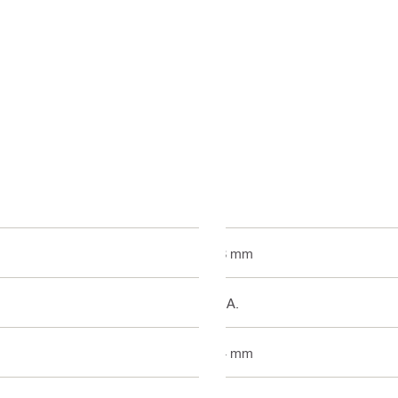
38 mm
k. A.
44 mm