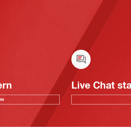
ern
Live Chat st
RN