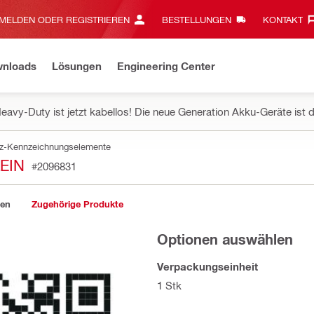
MELDEN ODER REGISTRIEREN
BESTELLUNGEN
KONTAKT‎
wnloads
Lösungen
Engineering Center
eavy-Duty ist jetzt kabellos! Die neue Generation Akku-Geräte ist d
z-Kennzeichnungselemente
EIN
#2096831
gen
Zugehörige Produkte
Optionen auswählen
Verpackungseinheit
1 Stk