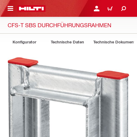
AUPTINHALT
ANMELDEN ODER REGIS
WARENKORB
CFS-T SBS DURCHFÜHRUNGSRAHMEN
Konfigurator
Technische Daten
Technische Dokument