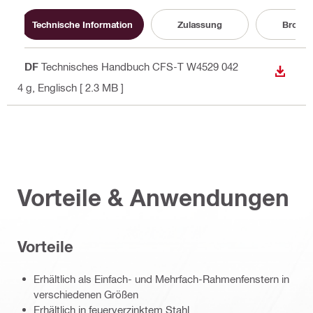
Technische Information
Zulassung
Brosch
PDF
Technisches Handbuch CFS-T W4529 042
ANZEI
4 g
, Englisch
[ 2.3 MB ]
Vorteile & Anwendungen
Vorteile
Erhältlich als Einfach- und Mehrfach-Rahmenfenstern in
verschiedenen Größen
Erhältlich in feuerverzinktem Stahl