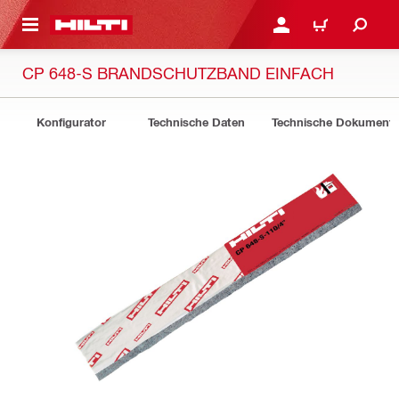
AUPTINHALT
ANMELDEN ODER REGIS
WARENKORB
CP 648-S BRANDSCHUTZBAND EINFACH
Konfigurator
Technische Daten
Technische Dokument