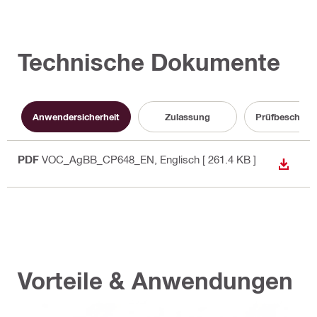
Technische Dokumente
Anwendersicherheit
Zulassung
Prüfbeschein
PDF
VOC_AgBB_CP648_EN
, Englisch
[ 261.4 KB ]
ANZEI
Vorteile & Anwendungen